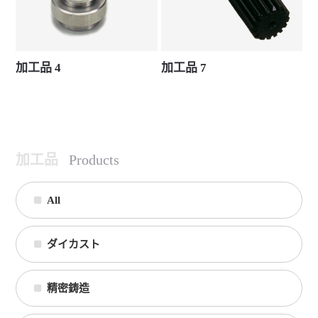
加工品 4
加工品 7
加工品
Products
All
ダイカスト
精密鋳造